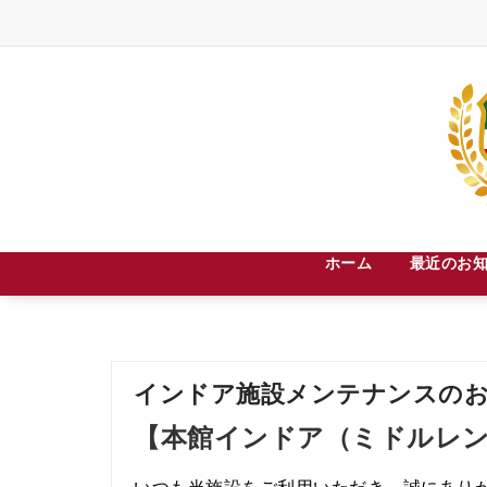
Skip
to
content
札幌市中央区宮の森３条８丁目２－３０
ホーム
最近のお
インドア施設メンテナンスのお知らせ
【本館インドア（ミドルレ