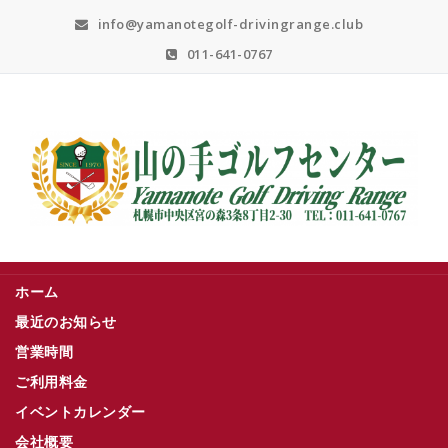
Skip
info@yamanotegolf-drivingrange.club
to
content
011-641-0767
札幌市中央区宮の森３条８丁目２－３０
ホーム
最近のお知らせ
営業時間
ご利用料金
イベントカレンダー
会社概要