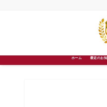
Skip
to
content
札幌市中央区宮の森３条８丁目２－３０
ホーム
最近のお