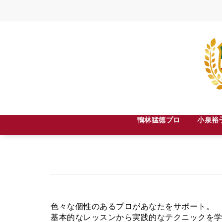
Skip
to
content
札幌市中央区宮の森３条８丁目２－３０
鴨林猛徳プロ
小泉裕
色々な個性のあるプロがあなたをサポート。
基本的なレッスンから実践的なテクニックを