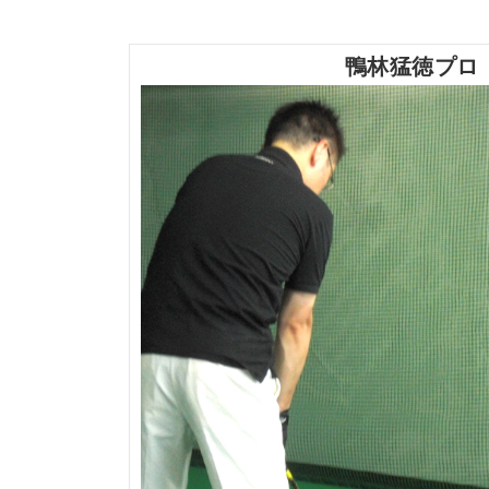
鴨林猛徳プロ