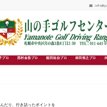
info@ya
子プロ
西村金吾プロ
能田祐自プロ
林田裕之プロ
学んだり、行き詰ったポイントを