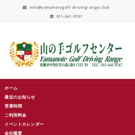
Skip
info@yamanotegolf-drivingrange.club
to
content
011-641-0767
札幌市中央区宮の森３条８丁目２－３０
ホーム
最近のお知らせ
営業時間
ご利用料金
イベントカレンダー
会社概要