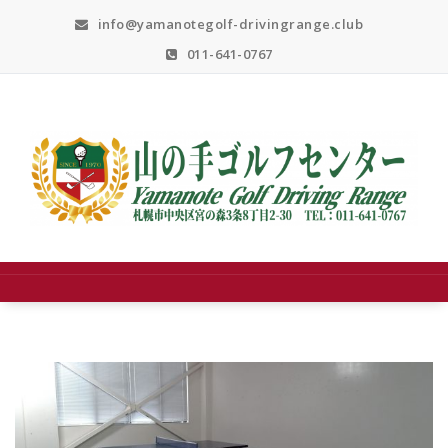
Skip
info@yamanotegolf-drivingrange.club
to
content
011-641-0767
札幌市中央区宮の森３条８丁目２－３０