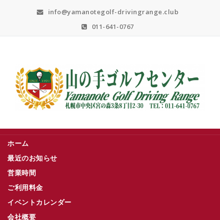
Skip
info@yamanotegolf-drivingrange.club
to
content
011-641-0767
札幌市中央区宮の森３条８丁目２－３０
ホーム
最近のお知らせ
営業時間
ご利用料金
イベントカレンダー
会社概要