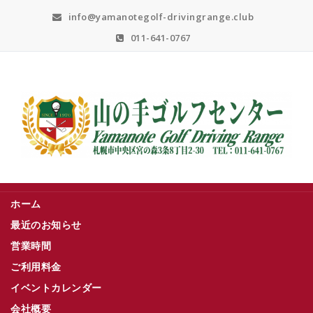
Skip
info@yamanotegolf-drivingrange.club
to
content
011-641-0767
札幌市中央区宮の森３条８丁目２－３０
ホーム
最近のお知らせ
営業時間
ご利用料金
イベントカレンダー
会社概要