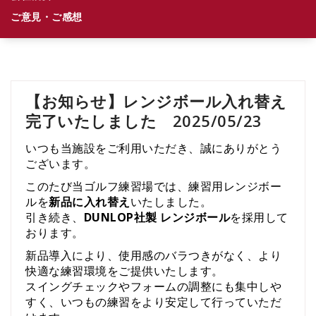
ご意見・ご感想
【お知らせ】レンジボール入れ替え
完了いたしました 2025/05/23
いつも
当
施設
を
ご利用
いただき、
誠に
ありがとう
ご
ざ
い
ます。
この
たび
当
ゴルフ
練習
場
では、
練習
用
レンジ
ボー
ル
を
新品
に
入れ替え
い
た
しま
した。
引き続き、
DUNLOP
社
製
レンジ
ボール
を
採用
し
て
おり
ます。
新品
導入
により、
使用
感
の
バラ
つき
が
なく、
より
快適
な
練習
環境
を
ご
提供
い
た
し
ます。
スイング
チェック
や
フォーム
の
調整
に
も
集中
し
や
すく、
いつも
の
練習
を
より
安定
し
て
行
って
い
た
だ