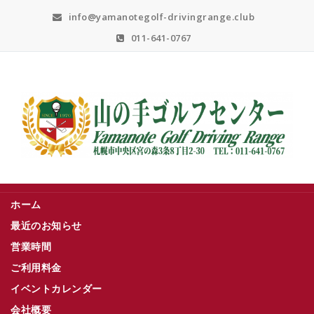
Skip
info@yamanotegolf-drivingrange.club
to
content
011-641-0767
札幌市中央区宮の森３条８丁目２－３０
ホーム
最近のお知らせ
営業時間
ご利用料金
イベントカレンダー
会社概要