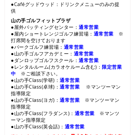
●Caféグッドウッド：
ドリンクメニューのみの提
供
山の手ゴルフィットプラザ
●屋外バッティングセンター：
通常営業
●屋内ショートレンジゴルフ練習場：
通常営業
※
打席間を空けております
●パークゴルフ練習場：
通常営業
●山の手ゴルフアカデミー：
通常営業
●ダンロップゴルフスクール：
通常営業
●レンタルルーム(カラオケルーム含む)：
限定営業
中
※ご相談下さい。
●山の手Class(学研)：
通常営業
●山の手Class(卓球)：
通常営業
※マンツーマン
指導限定
●山の手Class(ヨガ)：
通常営業
※マンツーマン
指導限定
●山の手Class(フラダンス)：
通常営業
※マンツ
ーマン指導限定
●山の手Class(英会話)：
通常営業