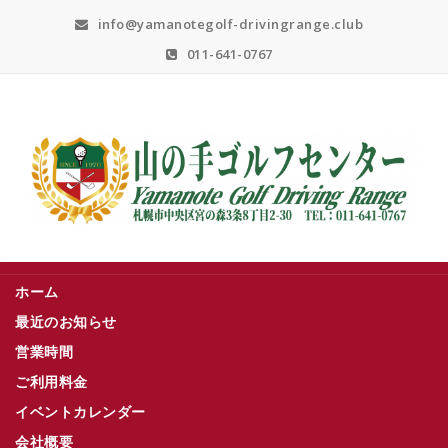
Skip
info@yamanotegolf-drivingrange.club
to
content
011-641-0767
札幌市中央区宮の森３条８丁目２－３０
ホーム
最近のお知らせ
営業時間
ご利用料金
イベントカレンダー
会社概要