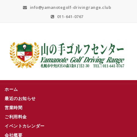
Skip
info@yamanotegolf-drivingrange.club
to
content
011-641-0767
札幌市中央区宮の森３条８丁目２－３０
ホーム
最近のお知らせ
営業時間
ご利用料金
イベントカレンダー
会社概要