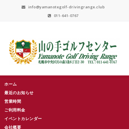
Skip
info@yamanotegolf-drivingrange.club
to
content
011-641-0767
札幌市中央区宮の森３条８丁目２－３０
ホーム
最近のお知らせ
営業時間
ご利用料金
イベントカレンダー
会社概要