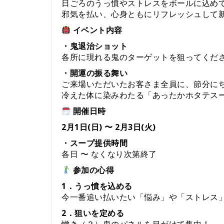
日ごろのうっ憤やストレスをボールに込め
邪気を払い、心身ともにリフレッシュして
イベント内容
・鬼退治ショット
各所に現れる鬼のターゲットを狙ってくだ
・開運の振る舞い
ご来場いただいたお客さま全員に、節分に
冷えた体に染みわたる「あったかホタテス
開催日時
2月1日(日) 〜 2月3日(火)
・スープ提供時間
各日 〜 なくなり次第終了
参加の心得
1．うっ憤を込める
今一番追い払いたい「悩み」や「ストレス
2．狙いを定める