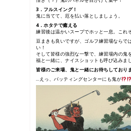
憎き（？）鬼のパネルを目がけて集中！
3．フルスイング！
鬼に当てて、厄を払い落としましょう。
4．ホタテで癒える
練習後は温かいスープでホッと一息。これ
豆まきも良いですが、ゴルフ練習場ならで
い！
そして皆様の強烈な一撃で、練習場内の鬼
福と一緒に、ナイスショットも呼び込みま
皆様のご来場、鬼と一緒にお待ちしており
…えっ、バッティングセンターにも鬼が