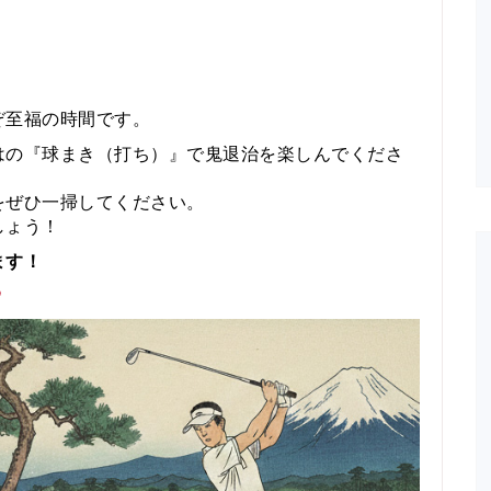
ぞ至福の時間です。
はの『球まき（打ち）』で鬼退治を楽しんでくださ
をぜひ一掃してください。
しょう！
ます！