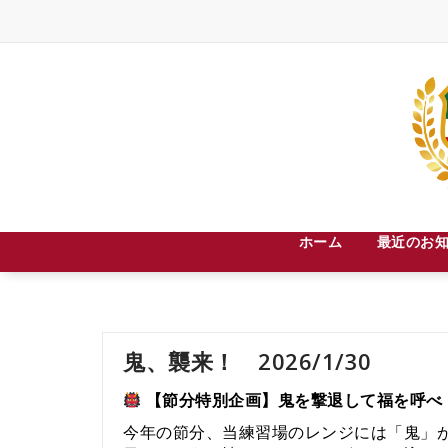
Skip
to
content
札幌市中央区宮の森３条８丁目２－３０
ホーム
最近のお
鬼、襲来！ 2026/1/30
【節分特別企画】鬼を撃退して福を呼べ
今年の節分、当練習場のレンジには「鬼」