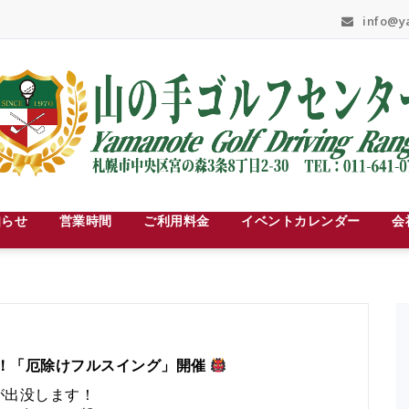
info@ya
知らせ
営業時間
ご利用料金
イベントカレンダー
会
！「厄除けフルスイング」開催
が出没します！