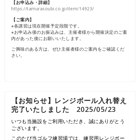
【お申込み・詳細】
https://tamurasoubi.co.jp/item/14923/
【ご案内】
※各講習は現在開催予定段階です。
※お申込み後のお振込みは、主催者様から開催決定のご案
内があった後にお願いいたします。
ご興味のある方は、ぜひ主催者様のご案内をご確認くだ
さい。
【お知らせ】レンジボール入れ替え
完了いたしました 2025/05/23
いつも
当
施設
を
ご利用
いただき、
誠に
ありがとう
ご
ざ
い
ます。
この
たび
当
ゴルフ
練習
場
では、
練習
用
レンジ
ボー