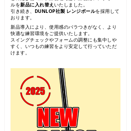
ル
を
新品
に
入れ替え
い
た
しま
した。
引き続き、
DUNLOP
社
製
レンジ
ボール
を
採用
し
て
おり
ます。
新品
導入
により、
使用
感
の
バラ
つき
が
なく、
より
快適
な
練習
環境
を
ご
提供
い
た
し
ます。
スイング
チェック
や
フォーム
の
調整
に
も
集中
し
や
すく、
いつも
の
練習
を
より
安定
し
て
行
って
い
た
だ
け
ます。