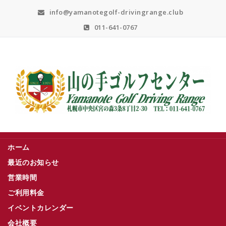
Skip
info@yamanotegolf-drivingrange.club
to
content
011-641-0767
札幌市中央区宮の森３条８丁目２－３０
ホーム
最近のお知らせ
営業時間
ご利用料金
イベントカレンダー
会社概要