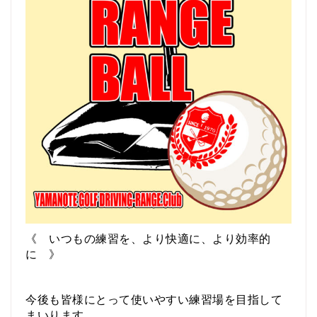
《 いつも
の
練習
を、
より
快適
に、
より
効率
的
に 》
今後
も
皆様
にとって
使い
やすい
練習
場
を
目指
し
て
まい
り
ます。