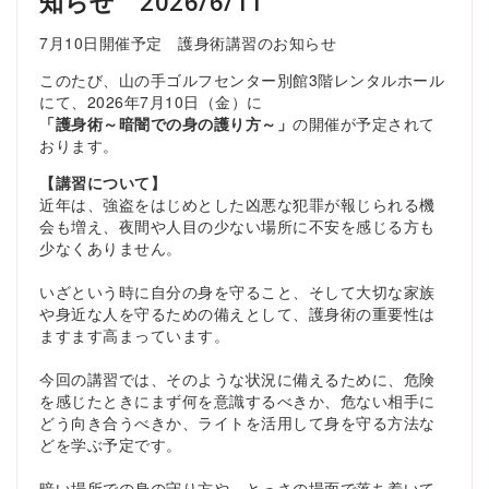
知らせ 2026/6/11
7月10日開催予定 護身術講習のお知らせ
このたび、山の手ゴルフセンター別館3階レンタルホール
にて、2026年7月10日（金）に
「護身術～暗闇での身の護り方～」
の開催が予定されて
おります。
【講習について】
近年は、強盗をはじめとした凶悪な犯罪が報じられる機
会も増え、夜間や人目の少ない場所に不安を感じる方も
少なくありません。
いざという時に自分の身を守ること、そして大切な家族
や身近な人を守るための備えとして、護身術の重要性は
ますます高まっています。
今回の講習では、そのような状況に備えるために、危険
を感じたときにまず何を意識するべきか、危ない相手に
どう向き合うべきか、ライトを活用して身を守る方法な
どを学ぶ予定です。
暗い場所での身の守り方や、とっさの場面で落ち着いて