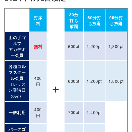
30分
打席
60分打
90分打
打ち
料
ち放題
ち放題
放題
山の手ゴ
ルフ
無料
600pt
1,200pt
1,800pt
アカデミ
ー会員
各種ゴル
フスクー
ル会員
400
600pt
1,200pt
1,800pt
（レッス
円
＋
ン受講日
のみ）
400
一般利用
700pt
1,400pt
円
パークゴ