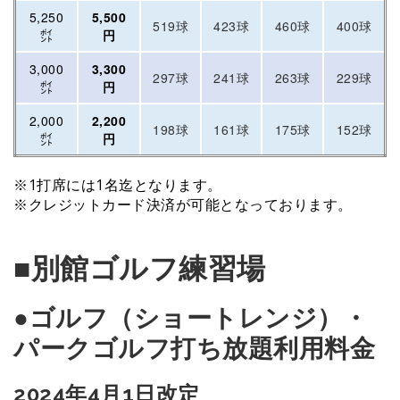
5,250
5,500
519球
423球
460球
400球
㌽
円
3,000
3,300
297球
241球
263球
229球
㌽
円
2,000
2,200
198球
161球
175球
152球
㌽
円
※1打席には1名迄となります。
※クレジットカード決済が可能となっております。
■別館ゴルフ練習場
●
ゴルフ（ショートレンジ）・
パークゴルフ打ち放題利用料金
2024年4月1日改定