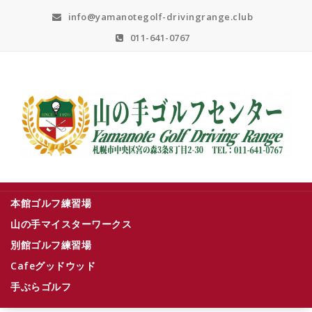
Skip
info@yamanotegolf-drivingrange.club
to
content
011-641-0767
札幌市中央区宮の森３条８丁目２－３０
本館ゴルフ練習場
山の手マイスターワークス
別館ゴルフ練習場
Cafeグッドウッド
手ぶらゴルフ