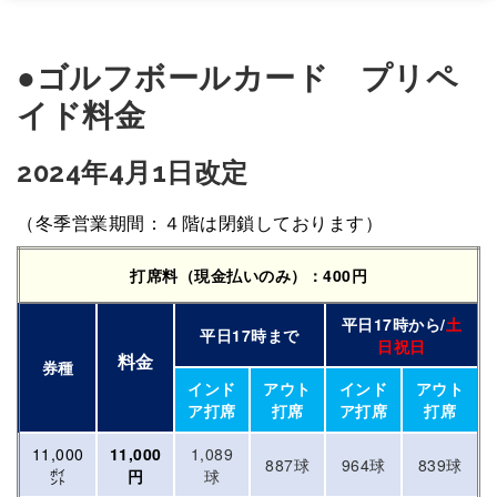
●
ゴルフボールカード プリペ
イド料金
2024年4月1日改定
（冬季営業期間：４階は閉鎖しております）
打席料（現金払いのみ）：400円
平日17時から/
土
平日17時まで
日祝日
料金
券種
インド
アウト
インド
アウト
ア打席
打席
ア打席
打席
11,000
11,000
1,089
887球
964球
839球
㌽
円
球