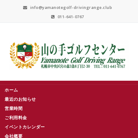
Skip
info@yamanotegolf-drivingrange.club
to
content
011-641-0767
札幌市中央区宮の森３条８丁目２－３０
ホーム
最近のお知らせ
営業時間
ご利用料金
イベントカレンダー
会社概要