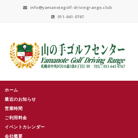
Skip
info@yamanotegolf-drivingrange.club
to
content
011-641-0767
札幌市中央区宮の森３条８丁目２－３０
ホーム
最近のお知らせ
営業時間
ご利用料金
イベントカレンダー
会社概要