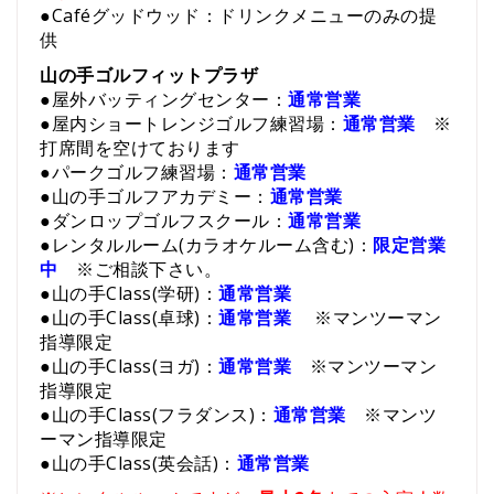
●Caféグッドウッド：
ドリンクメニューのみの提
供
山の手ゴルフィットプラザ
●屋外バッティングセンター：
通常営業
●屋内ショートレンジゴルフ練習場：
通常営業
※
打席間を空けております
●パークゴルフ練習場：
通常営業
●山の手ゴルフアカデミー：
通常営業
●ダンロップゴルフスクール：
通常営業
●レンタルルーム(カラオケルーム含む)：
限定営業
中
※ご相談下さい。
●山の手Class(学研)：
通常営業
●山の手Class(卓球)：
通常営業
※マンツーマン
指導限定
●山の手Class(ヨガ)：
通常営業
※マンツーマン
指導限定
●山の手Class(フラダンス)：
通常営業
※マンツ
ーマン指導限定
●山の手Class(英会話)：
通常営業