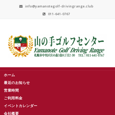
Skip
info@yamanotegolf-drivingrange.club
to
content
011-641-0767
札幌市中央区宮の森３条８丁目２－３０
ホーム
最近のお知らせ
営業時間
ご利用料金
イベントカレンダー
会社概要