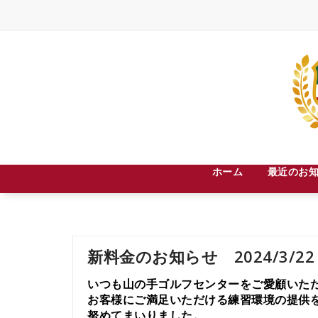
Skip
to
content
札幌市中央区宮の森３条８丁目２－３０
ホーム
最近のお
新料金のお知らせ 2024/3/22
いつも山の手ゴルフセンターをご愛顧いた
お客様にご満足いただける練習環境の提供
努めてまいりました。