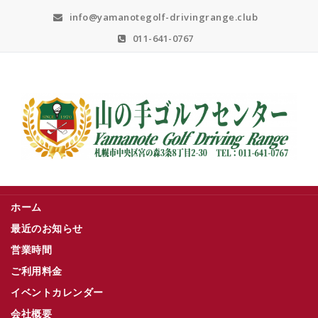
Skip
info@yamanotegolf-drivingrange.club
to
content
011-641-0767
札幌市中央区宮の森３条８丁目２－３０
ホーム
最近のお知らせ
営業時間
ご利用料金
イベントカレンダー
会社概要