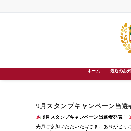
Skip
to
content
札幌市中央区宮の森３条８丁目２－３０
ホーム
最近のお
9月スタンプキャンペーン当選者発
9月スタンプキャンペーン当選者発表！
先月ご参加いただいた皆さま、ありがとう