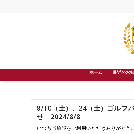
Skip
to
content
札幌市中央区宮の森３条８丁目２－３０
ホーム
最近のお
8/10（土）、24（土）ゴル
せ 2024/8/8
いつも当施設をご利用いただきありがとう